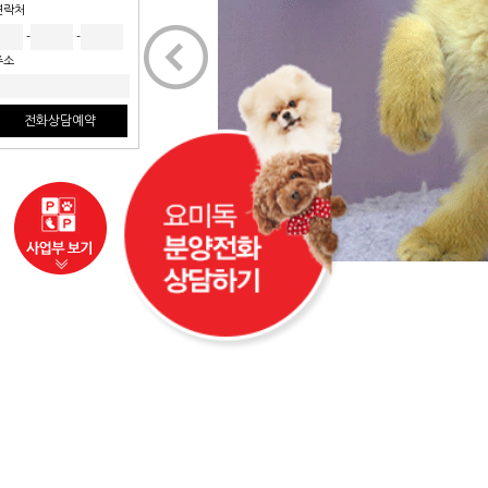
연락처
<
-
-
주소
전화상담예약
사업부보기