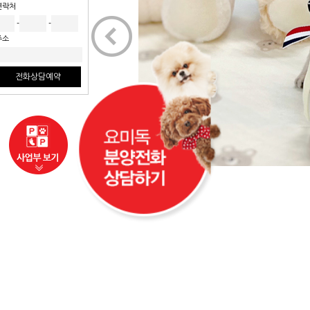
연락처
<
-
-
주소
전화상담예약
사업부보기