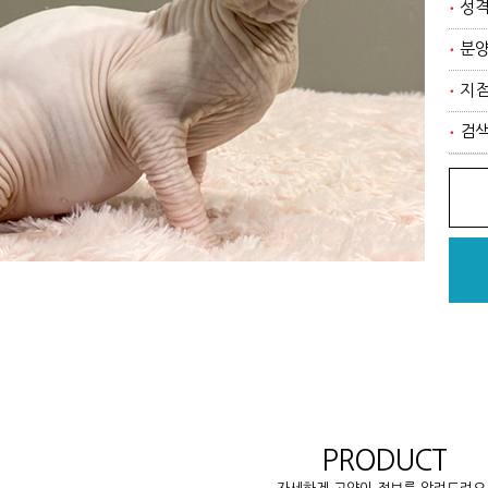
성
분
지
검
PRODUCT