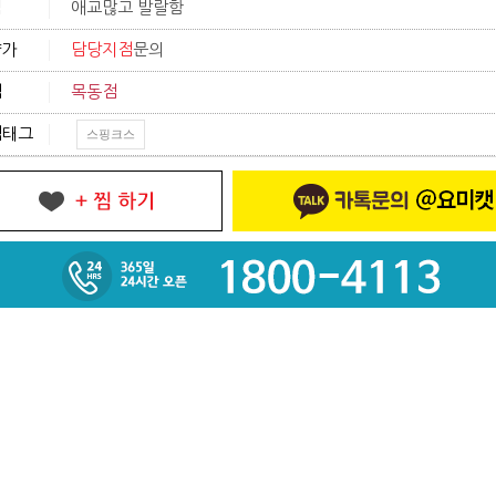
격
애교많고 발랄함
양가
담당지점
문의
점
목동점
색태그
스핑크스