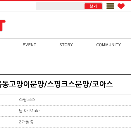
목동고양이분양/스핑크스분양/코아스
종
스핑크스
별
남 아 Male
이
2개월령