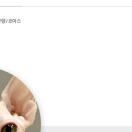
.
분양/코아스