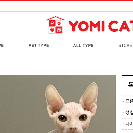
묘
성
나