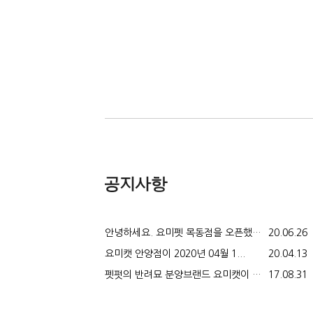
안녕하세요. 요미펫 목동점을 오픈했습...
20.06.26
요미캣 안양점이 2020년 04월 1...
20.04.13
펫펏의 반려묘 분양브랜드 요미캣이 오...
17.08.31